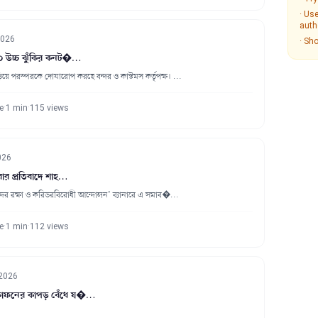
· Us
auth
2026
· Sh
০ উচ্চ ঝুঁকির কনট�…
য়ে পরস্পরকে দোষারোপ করছে বন্দর ও কাস্টমস কর্তৃপক্ষ। …
·
·
e
1 min
115 views
026
ার প্রতিবাদে শাহ…
 ‘বন্দর রক্ষা ও করিডরবিরোধী আন্দোলন’ ব্যানারে এ সমাব�…
·
·
e
1 min
112 views
 2026
কাফনের কাপড় বেঁধে য�…