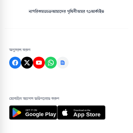
নাগরিক
মতচক্র
আমাদের পৃথিবী
অমর ৭১
আর্কাইভ
অনুসরণ করুন
মোবাইল অ্যাপস ডাউনলোড করুন
GET IT ON
Download on the
Google Play
App Store